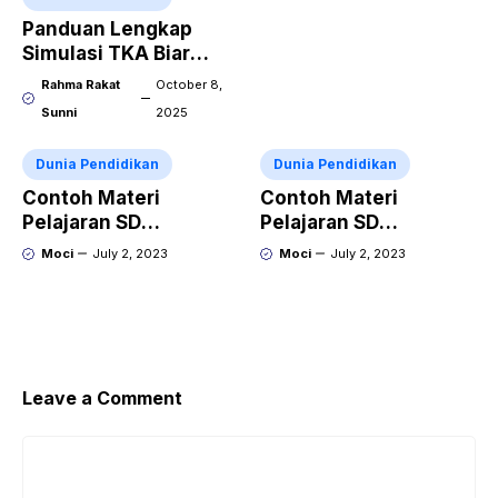
Panduan Lengkap
Simulasi TKA Biar
Lolos Kuliah Impian
Rahma Rakat
October 8,
Sunni
2025
Dunia Pendidikan
Dunia Pendidikan
Contoh Materi
Contoh Materi
Pelajaran SD
Pelajaran SD
Penjumlahan dan
Mengenal Angka dan
Moci
July 2, 2023
Moci
July 2, 2023
Pengurangan
Simbol Matematika
Leave a Comment
Comment