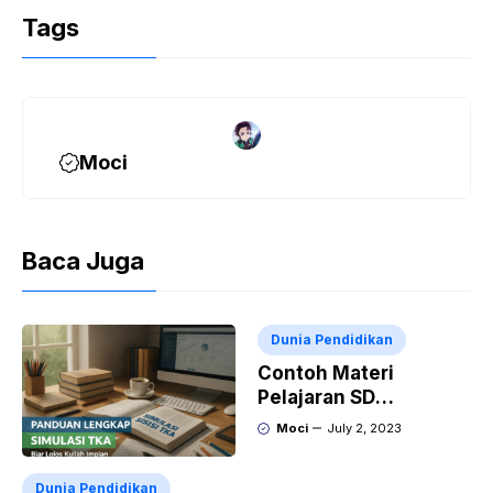
Tags
Moci
Baca Juga
Dunia Pendidikan
Contoh Materi
Pelajaran SD
Membaca dan Menulis
Moci
July 2, 2023
Dunia Pendidikan