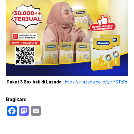
Paket 3 Box beli di Lazada :
https://c.lazada.co.id/t/c.YSTzRr
Bagikan:
F
M
E
a
a
m
c
st
ail