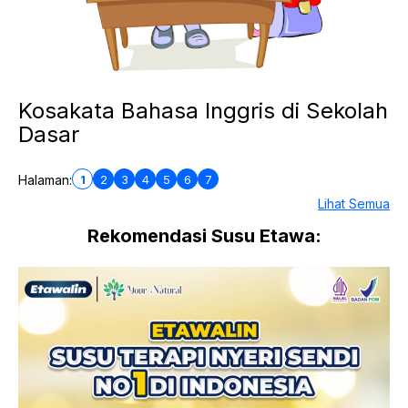
Kosakata Bahasa Inggris di Sekolah
Dasar
1
2
3
4
5
6
7
Halaman:
Lihat Semua
Rekomendasi Susu Etawa: