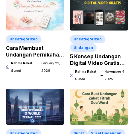
Uncategorized
Uncategorized
Cara Membuat
Undangan
Undangan Pernikahan
5 Konsep Undangan
Online Gratis dan
Digital Video Gratis
Rahma Rakat
January 22,
Praktis!
Wajib Dicoba!
Sunni
2026
Rahma Rakat
November 4,
Sunni
2025
Uncategorized
Surat
Surat Undangan