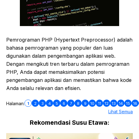
Pemrograman PHP (Hypertext Preprocessor) adalah
bahasa pemrograman yang populer dan luas
digunakan dalam pengembangan aplikasi web.
Dengan mengikuti tren terbaru dalam pemrograman
PHP, Anda dapat memaksimalkan potensi
pengembangan aplikasi dan memastikan bahwa kode
Anda selalu relevan dan efisien.
1
2
3
4
5
6
7
8
9
10
11
12
13
14
15
16
Halaman:
Lihat Semua
Rekomendasi Susu Etawa: