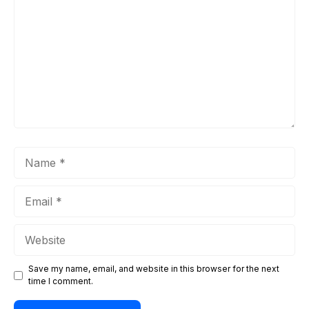
Name
Email
Website
Save my name, email, and website in this browser for the next
time I comment.