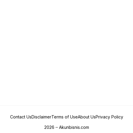
Contact Us
Disclaimer
Terms of Use
About Us
Privacy Policy
2026
Akunbisnis.com