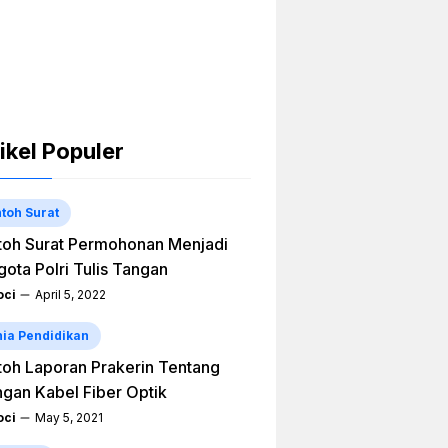
ikel Populer
toh Surat
oh Surat Permohonan Menjadi
ota Polri Tulis Tangan
ci
April 5, 2022
ia Pendidikan
oh Laporan Prakerin Tentang
ngan Kabel Fiber Optik
ci
May 5, 2021