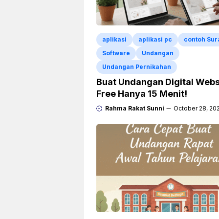
aplikasi
aplikasi pc
contoh Sur
Software
Undangan
Undangan Pernikahan
Buat Undangan Digital Webs
Free Hanya 15 Menit!
Rahma Rakat Sunni
October 28, 20