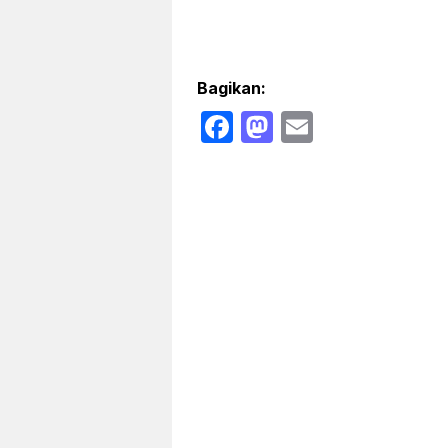
Bagikan:
F
M
E
a
a
m
c
st
ail
e
o
b
d
o
o
o
n
k