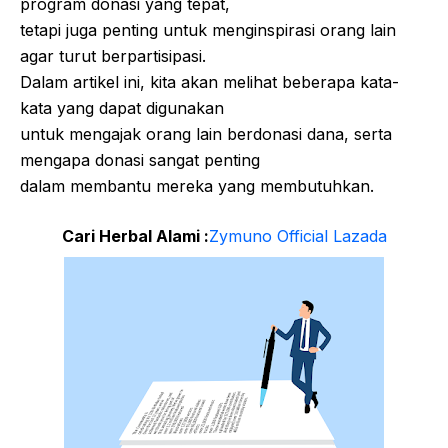
program donasi yang tepat,
tetapi juga penting untuk menginspirasi orang lain
agar turut berpartisipasi.
Dalam artikel ini, kita akan melihat beberapa kata-
kata yang dapat digunakan
untuk mengajak orang lain berdonasi dana, serta
mengapa donasi sangat penting
dalam membantu mereka yang membutuhkan.
Cari Herbal Alami :
Zymuno Official Lazada