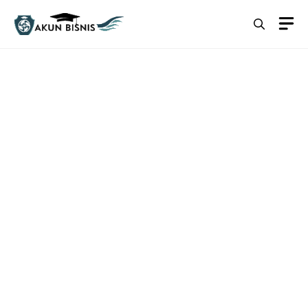
Skip
M
to
content