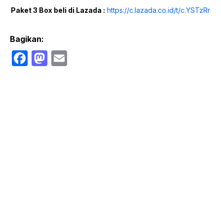
Paket 3 Box beli di Lazada :
https://c.lazada.co.id/t/c.YSTzRr
Bagikan:
F
M
E
a
a
m
c
st
ail
e
o
b
d
o
o
o
n
k