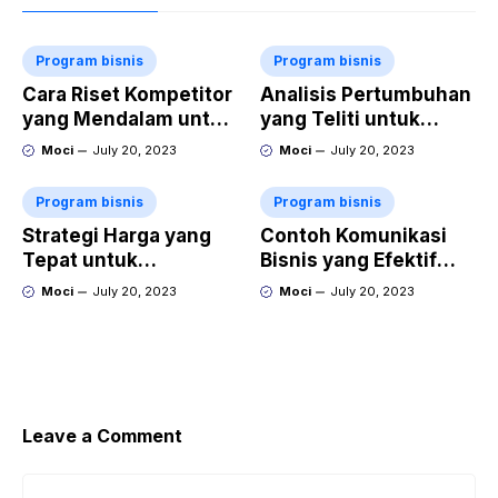
Program bisnis
Program bisnis
Cara Riset Kompetitor
Analisis Pertumbuhan
yang Mendalam untuk
yang Teliti untuk
Memahami
Mengidentifikasi
Moci
July 20, 2023
Moci
July 20, 2023
Keunggulan dan
Peluang Ekspansi
Kelemahan Mereka
Program bisnis
Program bisnis
Strategi Harga yang
Contoh Komunikasi
Tepat untuk
Bisnis yang Efektif
Meningkatkan Daya
untuk Membangun
Moci
July 20, 2023
Moci
July 20, 2023
Saing dan
Hubungan yang Baik
Profitabilitas
Leave a Comment
Comment