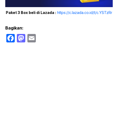
Paket 3 Box beli di Lazada :
https://c.lazada.co.id/t/c.YSTzRr
Bagikan:
F
M
E
a
a
m
c
st
ail
e
o
b
d
o
o
o
n
k