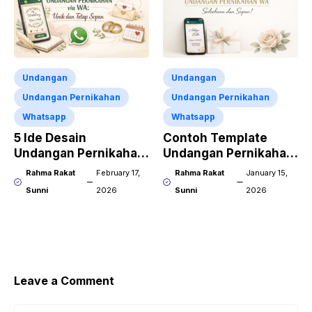
Undangan
Undangan
Undangan Pernikahan
Undangan Pernikahan
Whatsapp
Whatsapp
5 Ide Desain
Contoh Template
Undangan Pernikahan
Undangan Pernikahan
via WA: Unik dan
WA Sederhana dan
Rahma Rakat
February 17,
Rahma Rakat
January 15,
Tetap Sopan
Sopan!
Sunni
2026
Sunni
2026
Leave a Comment