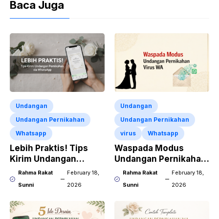
Baca Juga
Undangan
Undangan
Undangan Pernikahan
Undangan Pernikahan
Whatsapp
virus
Whatsapp
Lebih Praktis! Tips
Waspada Modus
Kirim Undangan
Undangan Pernikahan
Pernikahan via
Virus WA
Rahma Rakat
February 18,
Rahma Rakat
February 18,
WhatsApp
Sunni
2026
Sunni
2026