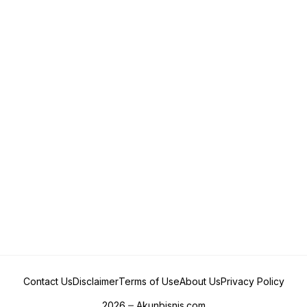
Contact Us
Disclaimer
Terms of Use
About Us
Privacy Policy
2026
Akunbisnis.com