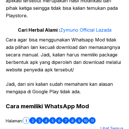
aplikasi tersebut merupakan hasil modifikasi dari
pihak ketiga seingga tidak bisa kalian temukan pada
Playstore.
Cari Herbal Alami :
Zymuno Official Lazada
Cara agar bisa menggunakan Whatsapp Mod tidak
ada pilihan lain kecuali download dan memasangnya
secara manual. Jadi, kalian harus memiliki package
berbentuk apk yang diperoleh dari download melalui
website penyedia apk tersebut/
Jadi, dari sini kalian sudah memahami kan alasan
mengapa di Google Play tidak ada.
Cara memiliki WhatsApp Mod
1
2
3
4
5
6
7
8
9
10
11
Halaman:
Lihat Semua