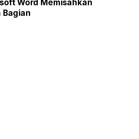
rosoft Word Memisahkan
a Bagian