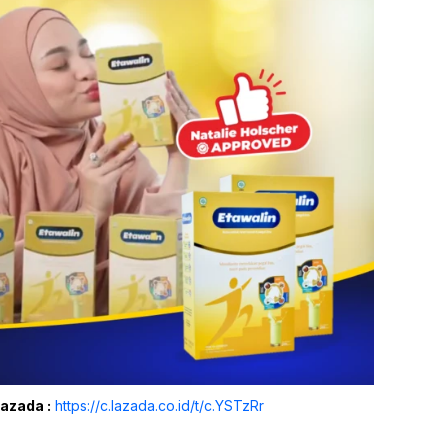
Lazada :
https://c.lazada.co.id/t/c.YSTzRr