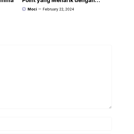
Gamma
Point yang Menarik dengan
Kroma.ai
Moci
February 22, 2024