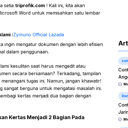
a setia
triprofik.com
! Kali ini, kita akan
crosoft Word untuk memisahkan satu lembar
lami :
Zymuno Official Lazada
Art
ika ingin mengatur dokumen dengan lebih efisien
nal dalam penggunaan.
con
mi kesulitan saat harus mengedit atau
Cont
men secara bersamaan? Terkadang, tampilan
Angg
k menangani tugas ini. Namun, jangan khawatir!
Mo
ng sangat berguna untuk mengatasi masalah ini.
 membagi kertas menjadi dua bagian dengan
Dun
Cont
Jari
n Kertas Menjadi 2 Bagian Pada
Mo