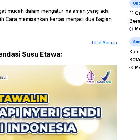
Un
gat mudah dalam mengatur halaman yang ada
11 C
h Cara memisahkan kertas menjadi dua Bagian
Ber
Mo
Sur
Lihat Semua
Kum
ndasi Susu Etawa:
Kota
Mo