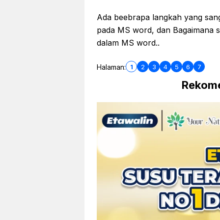
Ada beebrapa langkah yang san
pada MS word, dan Bagaimana si
dalam MS word..
1
2
3
4
5
6
7
Halaman:
Rekome