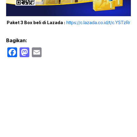
Paket 3 Box beli di Lazada :
https://c.lazada.co.id/t/c.YSTzRr
Bagikan:
F
M
E
a
a
m
c
st
ail
e
o
b
d
o
o
o
n
k