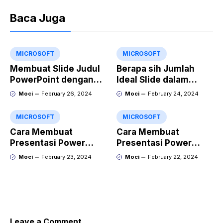
Baca Juga
MICROSOFT
MICROSOFT
Membuat Slide Judul
Berapa sih Jumlah
PowerPoint dengan
Ideal Slide dalam
Video Animasi
Sebuah Materi Power
Moci
February 26, 2024
Moci
February 24, 2024
Point?
MICROSOFT
MICROSOFT
Cara Membuat
Cara Membuat
Presentasi Power
Presentasi Power
Point yang Keren
Point yang Menarik
Moci
February 23, 2024
Moci
February 22, 2024
dengan Gamma
dengan Kroma.ai
Leave a Comment