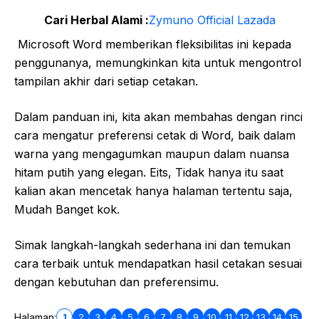
Cari Herbal Alami :
Zymuno Official Lazada
Microsoft Word memberikan fleksibilitas ini kepada
penggunanya, memungkinkan kita untuk mengontrol
tampilan akhir dari setiap cetakan.
Dalam panduan ini, kita akan membahas dengan rinci
cara mengatur preferensi cetak di Word, baik dalam
warna yang mengagumkan maupun dalam nuansa
hitam putih yang elegan. Eits, Tidak hanya itu saat
kalian akan mencetak hanya halaman tertentu saja,
Mudah Banget kok.
Simak langkah-langkah sederhana ini dan temukan
cara terbaik untuk mendapatkan hasil cetakan sesuai
dengan kebutuhan dan preferensimu.
1
2
3
4
5
6
7
8
9
10
11
12
13
14
15
Halaman: