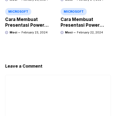
Point?
MICROSOFT
MICROSOFT
Cara Membuat
Cara Membuat
Presentasi Power
Presentasi Power
Point yang Keren
Point yang Menarik
Moci
February 23, 2024
Moci
February 22, 2024
dengan Gamma
dengan Kroma.ai
Leave a Comment
Comment