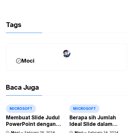
Tags
Moci
Baca Juga
MICROSOFT
MICROSOFT
Membuat Slide Judul
Berapa sih Jumlah
PowerPoint dengan
Ideal Slide dalam
Video Animasi
Sebuah Materi Power
Moci
February 26, 2024
Moci
February 24, 2024