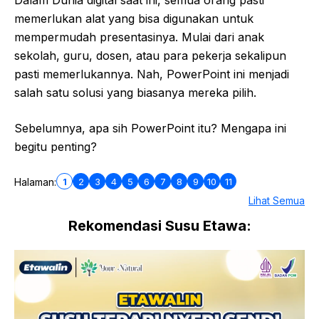
Dalam Dunia digital saat ini, semua orang pasti
memerlukan alat yang bisa digunakan untuk
mempermudah presentasinya. Mulai dari anak
sekolah, guru, dosen, atau para pekerja sekalipun
pasti memerlukannya. Nah, PowerPoint ini menjadi
salah satu solusi yang biasanya mereka pilih.
Sebelumnya, apa sih PowerPoint itu? Mengapa ini
begitu penting?
1
2
3
4
5
6
7
8
9
10
11
Halaman:
Lihat Semua
Rekomendasi Susu Etawa: