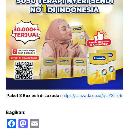
Paket 3 Box beli di Lazada :
https://c.lazada.co.id/t/c.YSTzRr
Bagikan:
F
M
E