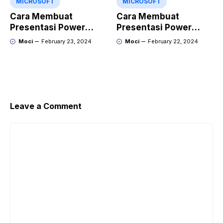
MICROSOFT
MICROSOFT
Cara Membuat
Cara Membuat
Presentasi Power
Presentasi Power
Point yang Keren
Point yang Menarik
Moci
February 23, 2024
Moci
February 22, 2024
dengan Gamma
dengan Kroma.ai
Leave a Comment
Comment