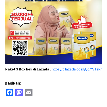
Paket 3 Box beli di Lazada :
https://c.lazada.co.id/t/c.YSTzRr
Bagikan:
F
M
E
a
a
m