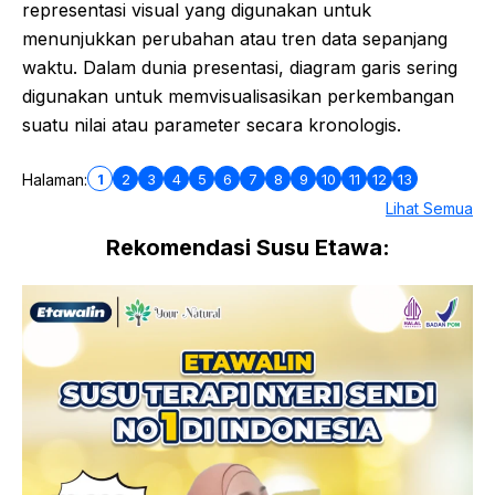
representasi visual yang digunakan untuk
menunjukkan perubahan atau tren data sepanjang
waktu. Dalam dunia presentasi, diagram garis sering
digunakan untuk memvisualisasikan perkembangan
suatu nilai atau parameter secara kronologis.
1
2
3
4
5
6
7
8
9
10
11
12
13
Halaman:
Lihat Semua
Rekomendasi Susu Etawa: