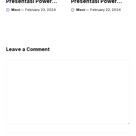
Presentasi Power
Presentasi Power
Point yang Keren
Point yang Menarik
Moci
February 23, 2024
Moci
February 22, 2024
dengan Gamma
dengan Kroma.ai
Leave a Comment
Comment