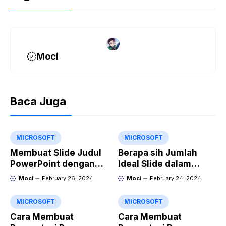
Moci
Baca Juga
MICROSOFT
MICROSOFT
Membuat Slide Judul
Berapa sih Jumlah
PowerPoint dengan
Ideal Slide dalam
Video Animasi
Sebuah Materi Power
Moci
February 26, 2024
Moci
February 24, 2024
Point?
MICROSOFT
MICROSOFT
Cara Membuat
Cara Membuat