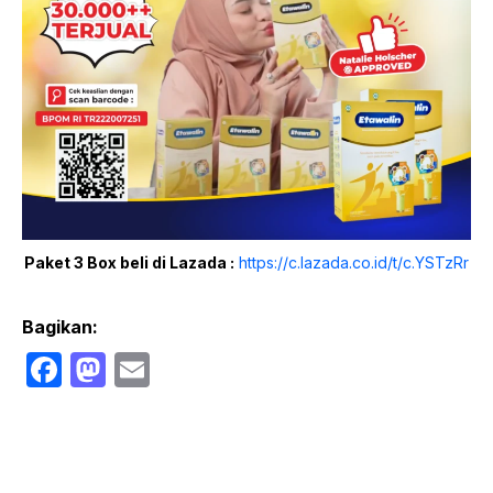
Paket 3 Box beli di Lazada :
https://c.lazada.co.id/t/c.YSTzRr
Bagikan:
F
M
E
a
a
m
c
st
ail
e
o