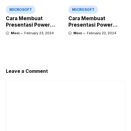
Point?
MICROSOFT
MICROSOFT
Cara Membuat
Cara Membuat
Presentasi Power
Presentasi Power
Point yang Keren
Point yang Menarik
Moci
February 23, 2024
Moci
February 22, 2024
dengan Gamma
dengan Kroma.ai
Leave a Comment
Comment