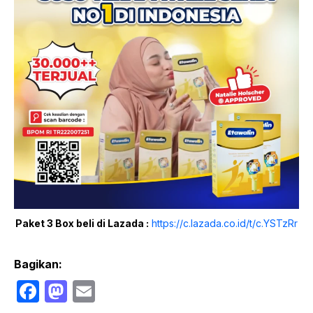
Paket 3 Box beli di Lazada :
https://c.lazada.co.id/t/c.YSTzRr
Bagikan:
F
M
E