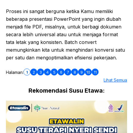
Proses ini sangat berguna ketika Kamu memiliki
beberapa presentasi PowerPoint yang ingin diubah
menjadi file PDF, misalnya, untuk berbagi dokumen
secara lebih universal atau untuk menjaga format
tata letak yang konsisten. Batch convert
memungkinkan kita untuk menghindari konversi satu
per satu dan mengoptimalkan efisiensi pekerjaan.
1
2
3
4
5
6
7
8
9
10
11
Halaman:
Lihat Semua
Rekomendasi Susu Etawa: