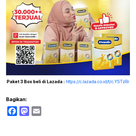
Paket 3 Box beli di Lazada :
https://c.lazada.co.id/t/c.YSTzRr
Bagikan:
F
M
E
a
a
m
c
st
ail