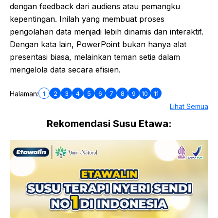
dengan feedback dari audiens atau pemangku
kepentingan. Inilah yang membuat proses
pengolahan data menjadi lebih dinamis dan interaktif.
Dengan kata lain, PowerPoint bukan hanya alat
presentasi biasa, melainkan teman setia dalam
mengelola data secara efisien.
1
2
3
4
5
6
7
8
9
10
11
Halaman:
Lihat Semua
Rekomendasi Susu Etawa: