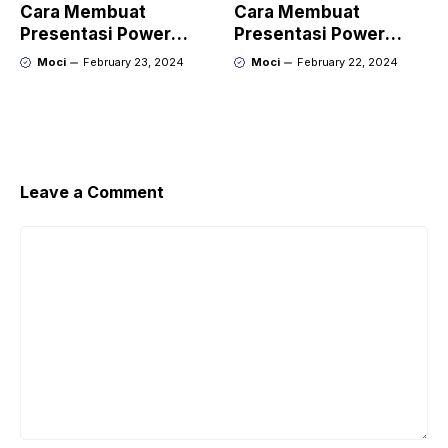
Cara Membuat
Cara Membuat
Presentasi Power
Presentasi Power
Point yang Keren
Point yang Menarik
Moci
February 23, 2024
Moci
February 22, 2024
dengan Gamma
dengan Kroma.ai
Leave a Comment
Comment