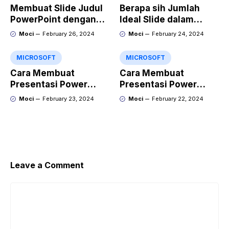
Membuat Slide Judul
Berapa sih Jumlah
PowerPoint dengan
Ideal Slide dalam
Video Animasi
Sebuah Materi Power
Moci
February 26, 2024
Moci
February 24, 2024
Point?
MICROSOFT
MICROSOFT
Cara Membuat
Cara Membuat
Presentasi Power
Presentasi Power
Point yang Keren
Point yang Menarik
Moci
February 23, 2024
Moci
February 22, 2024
dengan Gamma
dengan Kroma.ai
Leave a Comment
Comment