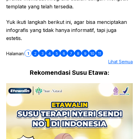
template yang telah tersedia.
Yuk ikuti langkah berikut ini, agar bisa menciptakan
infografis yang tidak hanya informatif, tapi juga
estetis.
1
2
3
4
5
6
7
8
9
10
11
Halaman:
Lihat Semua
Rekomendasi Susu Etawa: