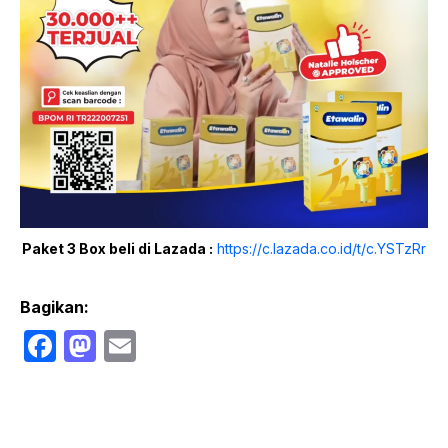
Paket 3 Box beli di Lazada :
https://c.lazada.co.id/t/c.YSTzRr
Bagikan:
F
M
E
a
a
m
c
st
ail
e
o