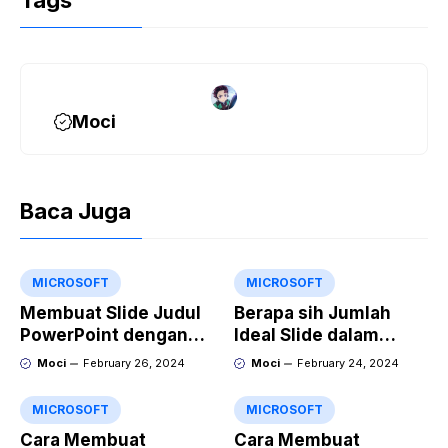
Tags
Moci
Baca Juga
MICROSOFT
MICROSOFT
Membuat Slide Judul
Berapa sih Jumlah
PowerPoint dengan
Ideal Slide dalam
Video Animasi
Sebuah Materi Power
Moci
February 26, 2024
Moci
February 24, 2024
Point?
MICROSOFT
MICROSOFT
Cara Membuat
Cara Membuat