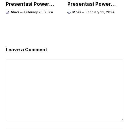
Presentasi Power
Presentasi Power
Point yang Keren
Point yang Menarik
Moci
February 23, 2024
Moci
February 22, 2024
dengan Gamma
dengan Kroma.ai
Leave a Comment
Comment