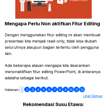
Mengapa Perlu Non aktifkan Fitur Editing
Dengan menggunakan fitur editing ini akan membuat
presentasi kita menjadi read-only, tidak bisa diubah
seluruhnya ataupun bagian tertentu oleh pengguna
lain.
Ada beberapa alasan mengapa kita disarankan
menonaktifkan fitur editing PowerPoint, di antaranya
adalaha sebagai berikut.
1
2
3
4
5
6
7
8
9
10
11
12
Halaman:
Lihat Semua
Rekomendasi Susu Etawa: