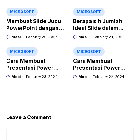
MICROSOFT
MICROSOFT
Membuat Slide Judul
Berapa sih Jumlah
PowerPoint dengan
Ideal Slide dalam
Video Animasi
Sebuah Materi Power
Moci
February 26, 2024
Moci
February 24, 2024
Point?
MICROSOFT
MICROSOFT
Cara Membuat
Cara Membuat
Presentasi Power
Presentasi Power
Point yang Keren
Point yang Menarik
Moci
February 23, 2024
Moci
February 22, 2024
dengan Gamma
dengan Kroma.ai
Leave a Comment
Comment