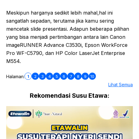
Meskipun harganya sedikit lebih mahal,hal ini
sangatlah sepadan, terutama jika kamu sering
mencetak slide presentasi. Adapun beberapa pilihan
yang bisa menjadi pertimbangan antara lain Canon
imageRUNNER Advance C3530i, Epson WorkForce
Pro WF-C5790, dan HP Color LaserJet Enterprise
M554.
1
2
3
4
5
6
7
8
9
10
Halaman:
Lihat Semua
Rekomendasi Susu Etawa: