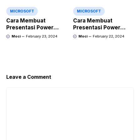
Point?
MICROSOFT
MICROSOFT
Cara Membuat
Cara Membuat
Presentasi Power
Presentasi Power
Point yang Keren
Point yang Menarik
Moci
February 23, 2024
Moci
February 22, 2024
dengan Gamma
dengan Kroma.ai
Leave a Comment
Comment