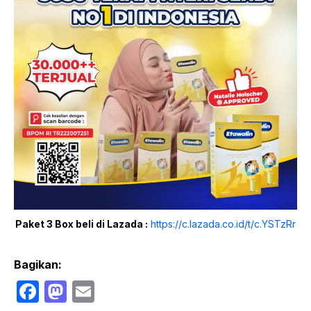
Paket 3 Box beli di Lazada :
https://c.lazada.co.id/t/c.YSTzRr
Bagikan:
F
M
E