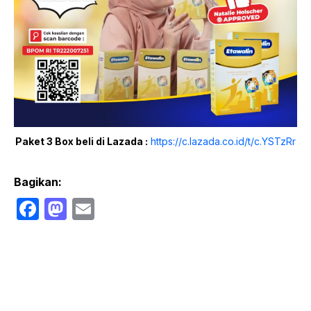
Paket 3 Box beli di Lazada :
https://c.lazada.co.id/t/c.YSTzRr
Bagikan:
F
M
E
a
a
m
c
st
ail
e
o
b
d