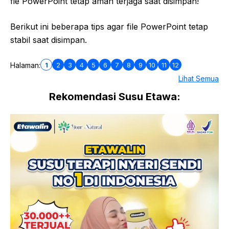
fie PowerPoint tetap aman terjaga saat disimpan!
Berikut ini beberapa tips agar file PowerPoint tetap
stabil saat disimpan.
1
2
3
4
5
6
7
8
9
10
11
12
Halaman:
Lihat Semua
Rekomendasi Susu Etawa: