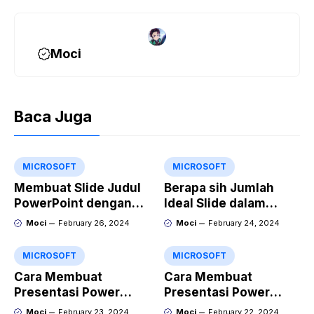
Moci
Baca Juga
MICROSOFT
MICROSOFT
Membuat Slide Judul
Berapa sih Jumlah
PowerPoint dengan
Ideal Slide dalam
Video Animasi
Sebuah Materi Power
Moci
February 26, 2024
Moci
February 24, 2024
Point?
MICROSOFT
MICROSOFT
Cara Membuat
Cara Membuat
Presentasi Power
Presentasi Power
Point yang Keren
Point yang Menarik
Moci
February 23, 2024
Moci
February 22, 2024