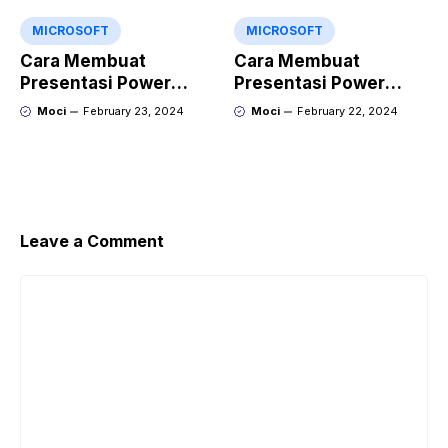
Point?
MICROSOFT
MICROSOFT
Cara Membuat
Cara Membuat
Presentasi Power
Presentasi Power
Point yang Keren
Point yang Menarik
Moci
February 23, 2024
Moci
February 22, 2024
dengan Gamma
dengan Kroma.ai
Leave a Comment
Comment