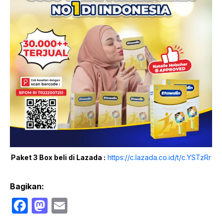
Paket 3 Box beli di Lazada :
https://c.lazada.co.id/t/c.YSTzRr
Bagikan:
F
M
E
a
a
m