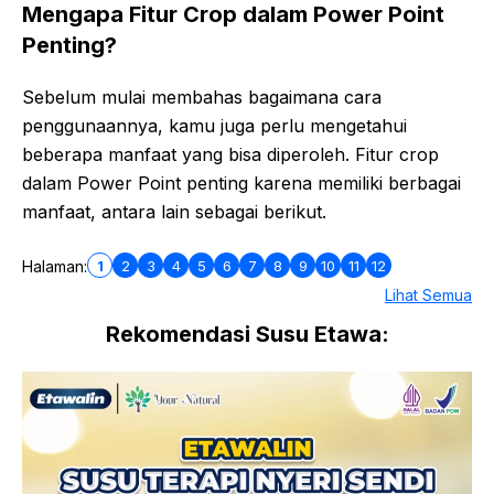
Mengapa Fitur Crop dalam Power Point
Penting?
Sebelum mulai membahas bagaimana cara
penggunaannya, kamu juga perlu mengetahui
beberapa manfaat yang bisa diperoleh. Fitur crop
dalam Power Point penting karena memiliki berbagai
manfaat, antara lain sebagai berikut.
1
2
3
4
5
6
7
8
9
10
11
12
Halaman:
Lihat Semua
Rekomendasi Susu Etawa: