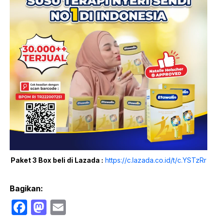
Paket 3 Box beli di Lazada :
https://c.lazada.co.id/t/c.YSTzRr
Bagikan:
F
M
E