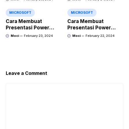
Point?
MICROSOFT
MICROSOFT
Cara Membuat
Cara Membuat
Presentasi Power
Presentasi Power
Point yang Keren
Point yang Menarik
Moci
February 23, 2024
Moci
February 22, 2024
dengan Gamma
dengan Kroma.ai
Leave a Comment
Comment