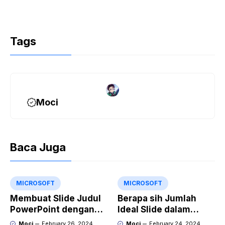
Tags
Moci
Baca Juga
MICROSOFT
MICROSOFT
Membuat Slide Judul
Berapa sih Jumlah
PowerPoint dengan
Ideal Slide dalam
Video Animasi
Sebuah Materi Power
Moci
February 26, 2024
Moci
February 24, 2024