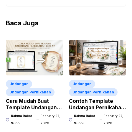
Baca Juga
Undangan
Undangan
Undangan Pernikahan
Undangan Pernikahan
Cara Mudah Buat
Contoh Template
Template Undangan
Undangan Pernikahan
Pernikahan CDR X7
CorelDraw X7
Rahma Rakat
February 27,
Rahma Rakat
February 27,
Sunni
2026
Sunni
2026