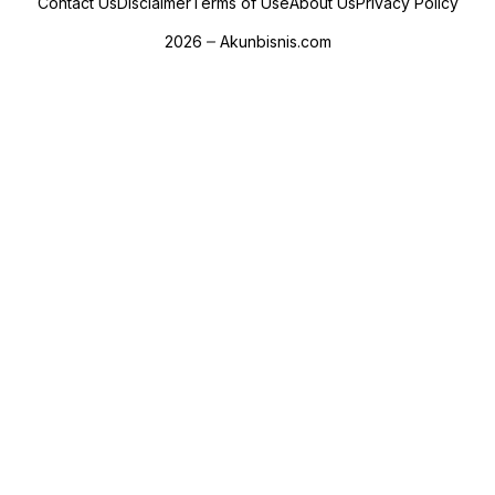
Contact Us
Disclaimer
Terms of Use
About Us
Privacy Policy
2026
Akunbisnis.com