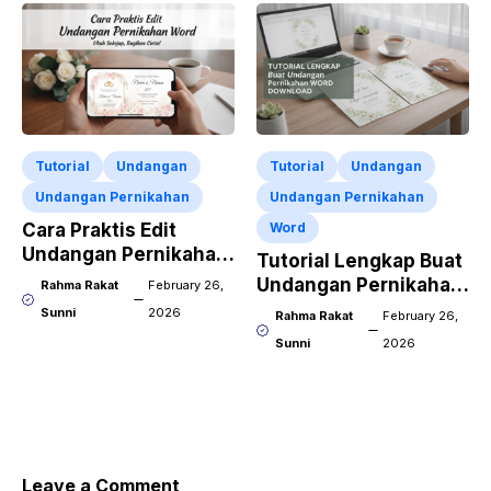
Tutorial
Undangan
Tutorial
Undangan
Undangan Pernikahan
Undangan Pernikahan
Cara Praktis Edit
Word
Undangan Pernikahan
Tutorial Lengkap Buat
Word Pakai HP
Undangan Pernikahan
Rahma Rakat
February 26,
Word Download
Sunni
2026
Rahma Rakat
February 26,
Sunni
2026
Leave a Comment