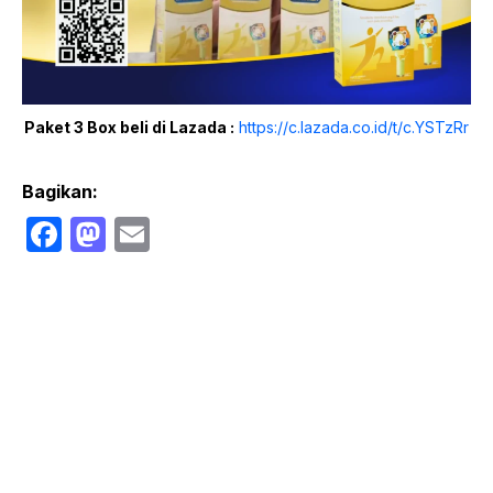
Paket 3 Box beli di Lazada :
https://c.lazada.co.id/t/c.YSTzRr
Bagikan:
F
M
E
a
a
m
c
st
ail
e
o
b
d
o
o
o
n
k