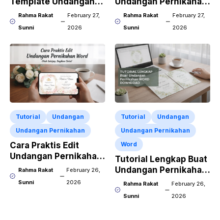
Template Undangan
Undangan Pernikahan
Pernikahan CDR X7
CorelDraw X7
Rahma Rakat
February 27,
Rahma Rakat
February 27,
Sunni
2026
Sunni
2026
Tutorial
Undangan
Tutorial
Undangan
Undangan Pernikahan
Undangan Pernikahan
Cara Praktis Edit
Word
Undangan Pernikahan
Tutorial Lengkap Buat
Word Pakai HP
Undangan Pernikahan
Rahma Rakat
February 26,
Word Download
Sunni
2026
Rahma Rakat
February 26,
Sunni
2026