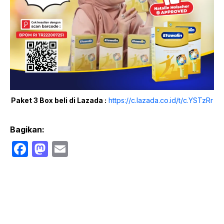
Paket 3 Box beli di Lazada :
https://c.lazada.co.id/t/c.YSTzRr
Bagikan:
F
M
E
a
a
m
c
st
ail
e
o
b
d