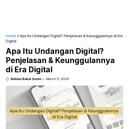
Home
»
Apa Itu Undangan Digital? Penjelasan & Keunggulannya di Era
Digital
Apa Itu Undangan Digital?
Penjelasan & Keunggulannya
di Era Digital
Rahma Rakat Sunni
March 11, 2025