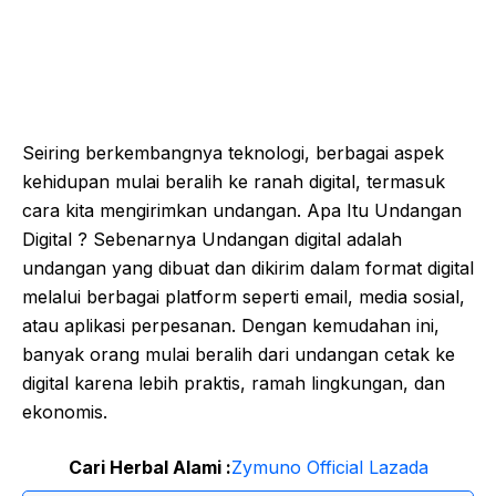
Seiring berkembangnya teknologi, berbagai aspek
kehidupan mulai beralih ke ranah digital, termasuk
cara kita mengirimkan undangan. Apa Itu Undangan
Digital ? Sebenarnya Undangan digital adalah
undangan yang dibuat dan dikirim dalam format digital
melalui berbagai platform seperti email, media sosial,
atau aplikasi perpesanan. Dengan kemudahan ini,
banyak orang mulai beralih dari undangan cetak ke
digital karena lebih praktis, ramah lingkungan, dan
ekonomis.
Cari Herbal Alami :
Zymuno Official Lazada