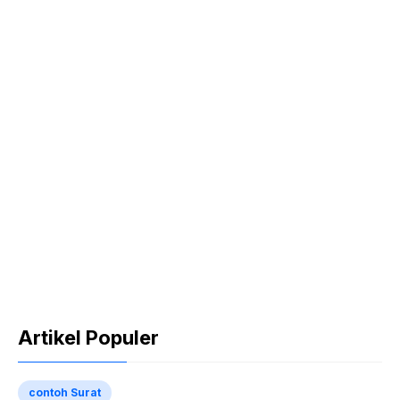
Artikel Populer
contoh Surat