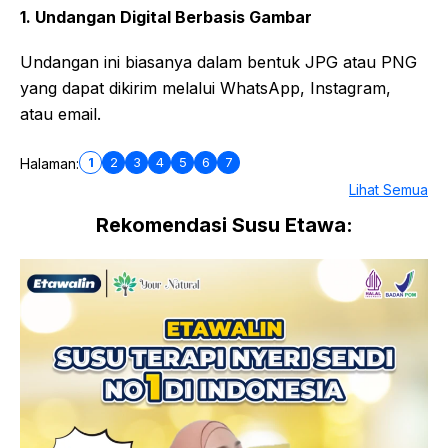
1.
Undangan Digital Berbasis Gambar
Undangan ini biasanya dalam bentuk JPG atau PNG
yang dapat dikirim melalui WhatsApp, Instagram,
atau email.
1
2
3
4
5
6
7
Halaman:
Lihat Semua
Rekomendasi Susu Etawa: