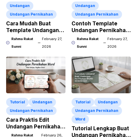
Undangan
Undangan
Undangan Pernikahan
Undangan Pernikahan
Cara Mudah Buat
Contoh Template
Template Undangan
Undangan Pernikahan
Pernikahan CDR X7
CorelDraw X7
Rahma Rakat
February 27,
Rahma Rakat
February 27,
Sunni
2026
Sunni
2026
Tutorial
Undangan
Tutorial
Undangan
Undangan Pernikahan
Undangan Pernikahan
Cara Praktis Edit
Word
Undangan Pernikahan
Tutorial Lengkap Buat
Word Pakai HP
Undangan Pernikahan
Rahma Rakat
February 26,