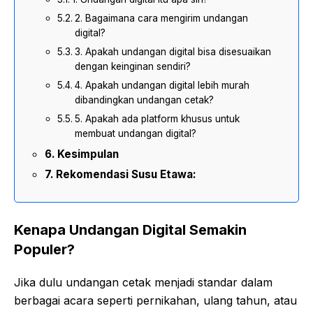
2. Bagaimana cara mengirim undangan
digital?
3. Apakah undangan digital bisa disesuaikan
dengan keinginan sendiri?
4. Apakah undangan digital lebih murah
dibandingkan undangan cetak?
5. Apakah ada platform khusus untuk
membuat undangan digital?
Kesimpulan
Rekomendasi Susu Etawa:
Kenapa Undangan Digital Semakin
Populer?
Jika dulu undangan cetak menjadi standar dalam
berbagai acara seperti pernikahan, ulang tahun, atau