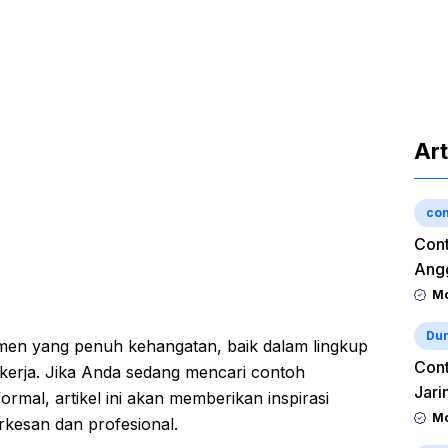
Art
con
Cont
Angg
Mo
Dun
en yang penuh kehangatan, baik dalam lingkup
Cont
kerja. Jika Anda sedang mencari contoh
Jari
mal, artikel ini akan memberikan inspirasi
Mo
rkesan dan profesional.