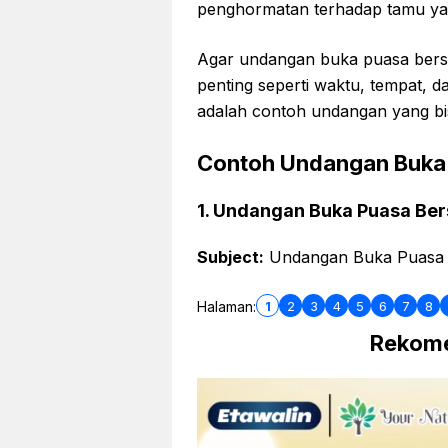
penghormatan terhadap tamu ya
Agar undangan buka puasa bers
penting seperti waktu, tempat, d
adalah contoh undangan yang b
Contoh Undangan Buka
1. Undangan Buka Puasa Be
Subject:
Undangan Buka Puasa 
1
2
3
4
5
6
7
8
Halaman:
Rekome