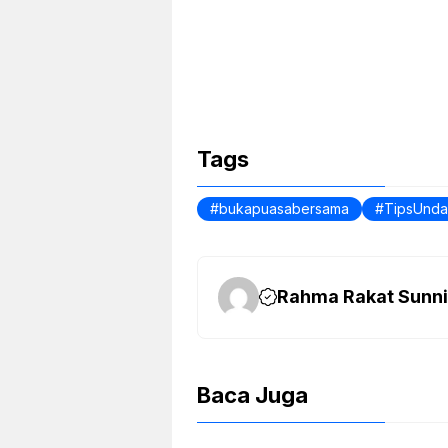
k
Tags
bukapuasabersama
TipsUnda
Rahma Rakat Sunni
Baca Juga