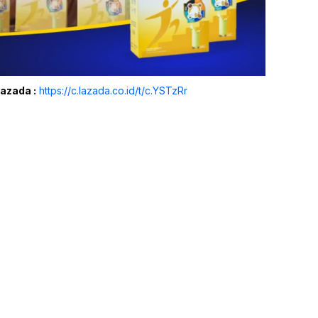
Lazada :
https://c.lazada.co.id/t/c.YSTzRr