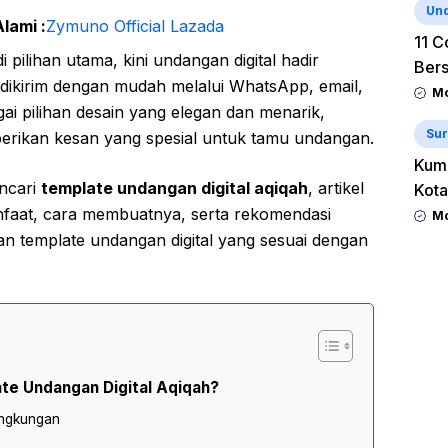
Un
lami :
Zymuno Official Lazada
11 C
pilihan utama, kini undangan digital hadir
Ber
 dikirim dengan mudah melalui WhatsApp, email,
Mo
ai pilihan desain yang elegan dan menarik,
Sur
berikan kesan yang spesial untuk tamu undangan.
Kum
ncari
template undangan digital aqiqah
, artikel
Kota
faat, cara membuatnya, serta rekomendasi
Mo
n template undangan digital yang sesuai dengan
te Undangan Digital Aqiqah?
ingkungan