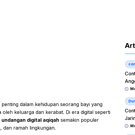
Art
con
Cont
Angg
Mo
Dun
 penting dalam kehidupan seorang bayi yang
Cont
oleh keluarga dan kerabat. Di era digital seperti
Jari
 undangan digital aqiqah
semakin populer
Mo
a, dan ramah lingkungan.