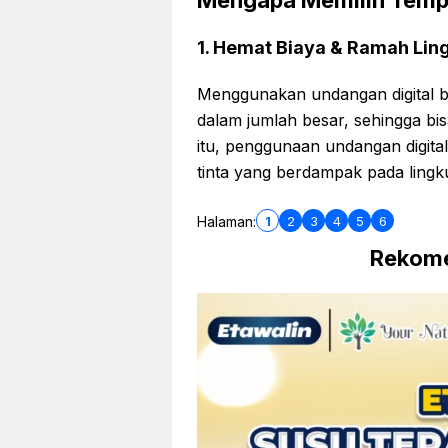
Mengapa Memilih Templ
1. Hemat Biaya & Ramah Li
Menggunakan undangan digital b
dalam jumlah besar, sehingga bis
itu, penggunaan undangan digit
tinta yang berdampak pada lingk
1
2
3
4
5
6
Halaman:
Rekome