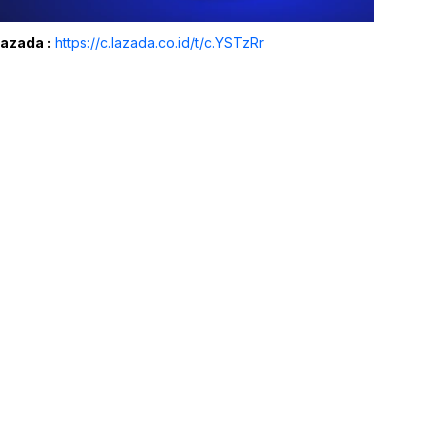
Lazada :
https://c.lazada.co.id/t/c.YSTzRr