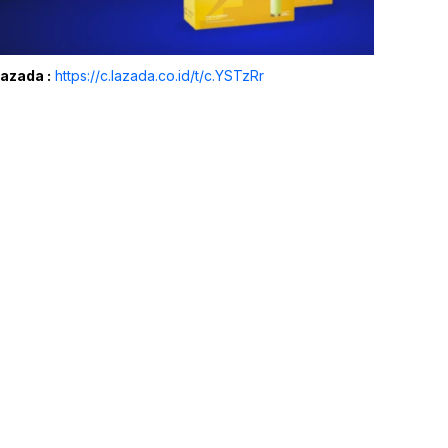
Lazada :
https://c.lazada.co.id/t/c.YSTzRr