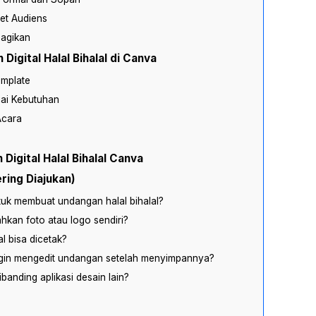
et Audiens
bagikan
igital Halal Bihalal di Canva
emplate
uai Kebutuhan
Acara
igital Halal Bihalal Canva
ring Diajukan)
tuk membuat undangan halal bihalal?
kan foto atau logo sendiri?
l bisa dicetak?
ingin mengedit undangan setelah menyimpannya?
banding aplikasi desain lain?