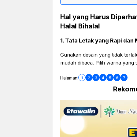
Hal yang Harus Diperh
Halal Bihalal
1.
Tata Letak yang Rapi dan
Gunakan desain yang tidak terla
mudah dibaca. Pilih warna yang 
1
2
3
4
5
6
7
Halaman:
Rekome