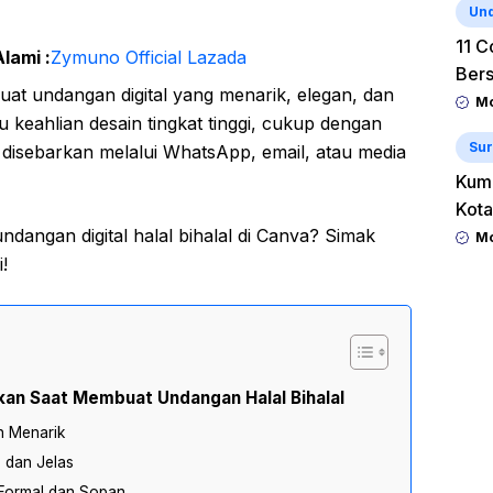
Un
11 C
lami :
Zymuno Official Lazada
Ber
t undangan digital yang menarik, elegan, dan
Mo
u keahlian desain tingkat tinggi, cukup dengan
Sur
disebarkan melalui WhatsApp, email, atau media
Kum
Kota
dangan digital halal bihalal di Canva? Simak
Mo
!
kan Saat Membuat Undangan Halal Bihalal
n Menarik
 dan Jelas
Formal dan Sopan