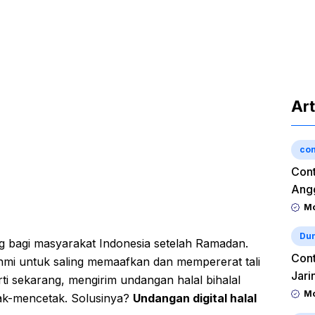
Art
con
Cont
Angg
Mo
Dun
ting bagi masyarakat Indonesia setelah Ramadan.
Cont
ahmi untuk saling memaafkan dan mempererat tali
Jari
rti sekarang, mengirim undangan halal bihalal
Mo
etak-mencetak. Solusinya?
Undangan digital halal