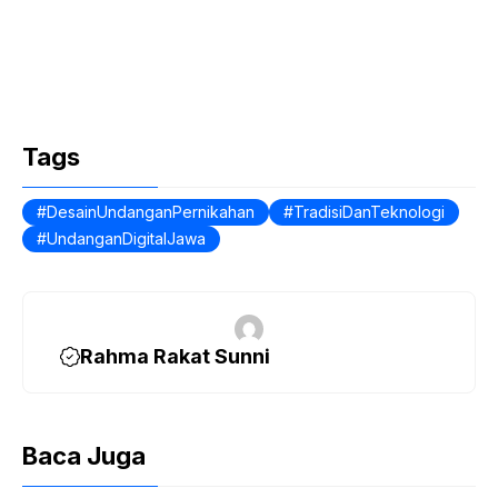
Tags
DesainUndanganPernikahan
TradisiDanTeknologi
UndanganDigitalJawa
Rahma Rakat Sunni
Baca Juga