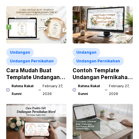
Undangan
Undangan
Undangan Pernikahan
Undangan Pernikahan
Cara Mudah Buat
Contoh Template
Template Undangan
Undangan Pernikahan
Pernikahan CDR X7
CorelDraw X7
Rahma Rakat
February 27,
Rahma Rakat
February 27,
Sunni
2026
Sunni
2026