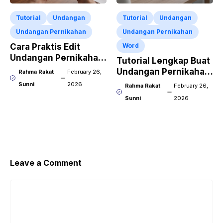
Tutorial
Undangan
Tutorial
Undangan
Undangan Pernikahan
Undangan Pernikahan
Cara Praktis Edit
Word
Undangan Pernikahan
Tutorial Lengkap Buat
Word Pakai HP
Undangan Pernikahan
Rahma Rakat
February 26,
Word Download
Sunni
2026
Rahma Rakat
February 26,
Sunni
2026
Leave a Comment
Comment