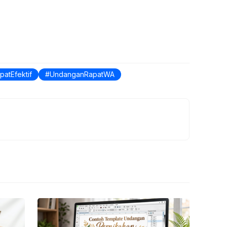
patEfektif
UndanganRapatWA