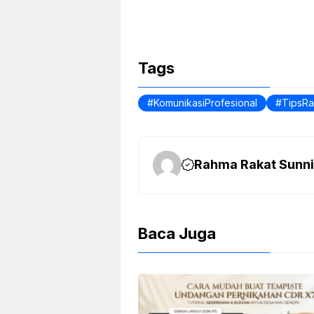
Tags
KomunikasiProfesional
TipsRa
Rahma Rakat Sunni
Baca Juga