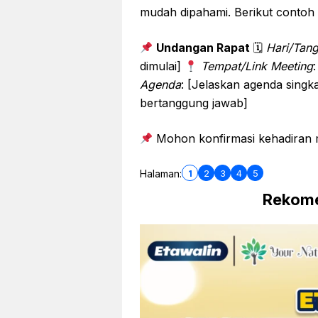
mudah dipahami. Berikut contoh
Undangan Rapat
🗓
Hari/Tang
dimulai]
Tempat/Link Meeting
Agenda
: [Jelaskan agenda singk
bertanggung jawab]
Mohon konfirmasi kehadiran mel
1
2
3
4
5
Halaman:
Rekome