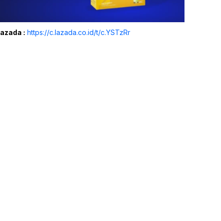
Lazada :
https://c.lazada.co.id/t/c.YSTzRr