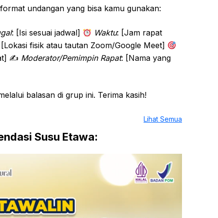
 format undangan yang bisa kamu gunakan:
gal
: [Isi sesuai jadwal]
Waktu
: [Jam rapat
: [Lokasi fisik atau tautan Zoom/Google Meet]
at] ✍️
Moderator/Pemimpin Rapat
: [Nama yang
alui balasan di grup ini. Terima kasih!
Lihat Semua
ndasi Susu Etawa: