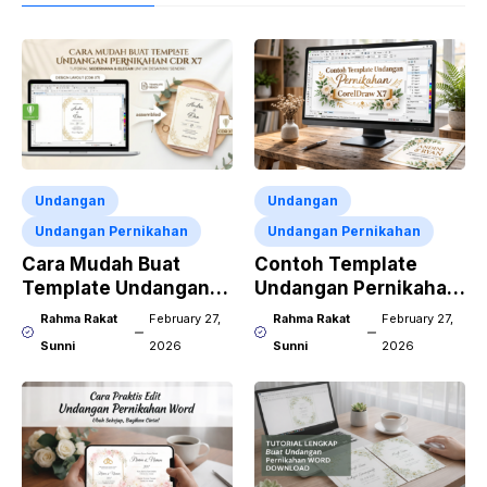
Undangan
Undangan
Undangan Pernikahan
Undangan Pernikahan
Cara Mudah Buat
Contoh Template
Template Undangan
Undangan Pernikahan
Pernikahan CDR X7
CorelDraw X7
Rahma Rakat
February 27,
Rahma Rakat
February 27,
Sunni
2026
Sunni
2026