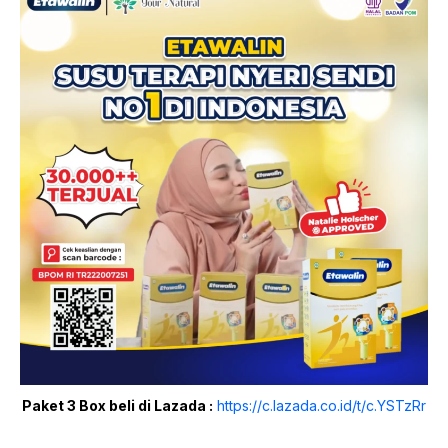
Paket 3 Box beli di Lazada :
https://c.lazada.co.id/t/c.YSTzRr