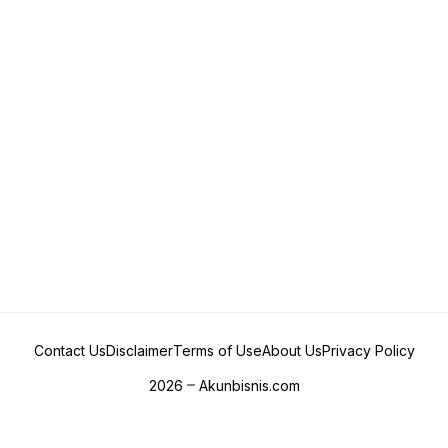
Contact Us
Disclaimer
Terms of Use
About Us
Privacy Policy
2026
Akunbisnis.com