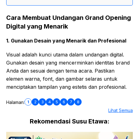
Cara Membuat Undangan Grand Opening
Digital yang Menarik
1. Gunakan Desain yang Menarik dan Profesional
Visual adalah kunci utama dalam undangan digital.
Gunakan desain yang mencerminkan identitas brand
Anda dan sesuai dengan tema acara. Pastikan
elemen warna, font, dan gambar selaras untuk
menciptakan tampilan yang estetis dan profesional.
1
2
3
4
5
6
7
8
Halaman:
Lihat Semua
Rekomendasi Susu Etawa: