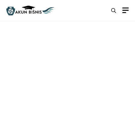
Skip
M
to
content