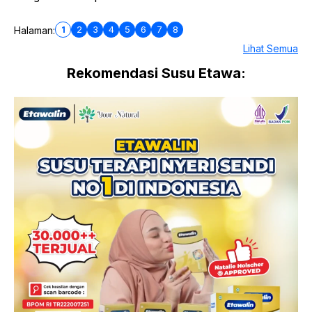
1
2
3
4
5
6
7
8
Halaman:
Lihat Semua
Rekomendasi Susu Etawa: