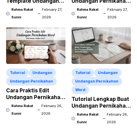
Template Undangan
Undangan Pernikahan
Pernikahan CDR X7
CorelDraw X7
Rahma Rakat
February 27,
Rahma Rakat
February 27,
Sunni
2026
Sunni
2026
Tutorial
Undangan
Tutorial
Undangan
Undangan Pernikahan
Undangan Pernikahan
Cara Praktis Edit
Word
Undangan Pernikahan
Tutorial Lengkap Buat
Word Pakai HP
Undangan Pernikahan
Rahma Rakat
February 26,
Word Download
Sunni
2026
Rahma Rakat
February 26,
Sunni
2026