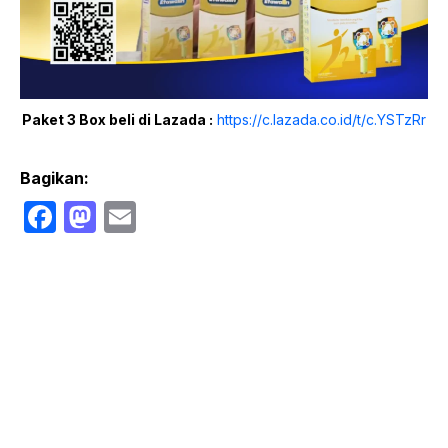
Paket 3 Box beli di Lazada :
https://c.lazada.co.id/t/c.YSTzRr
Bagikan:
F
M
E
a
a
m
c
st
ail
e
o
b
d
o
o
o
n
k