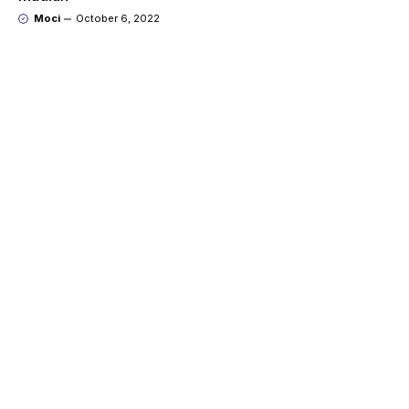
Moci
October 6, 2022