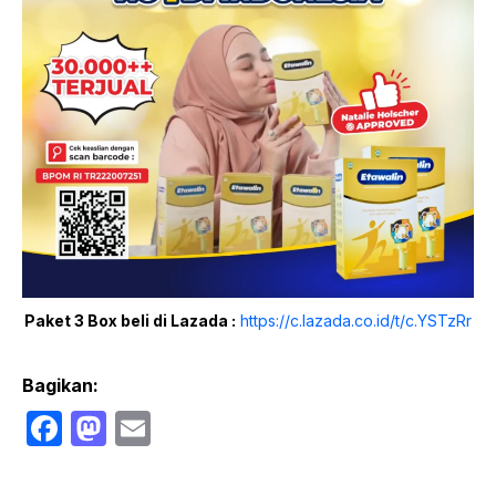
Paket 3 Box beli di Lazada :
https://c.lazada.co.id/t/c.YSTzRr
Bagikan:
F
M
E
a
a
m