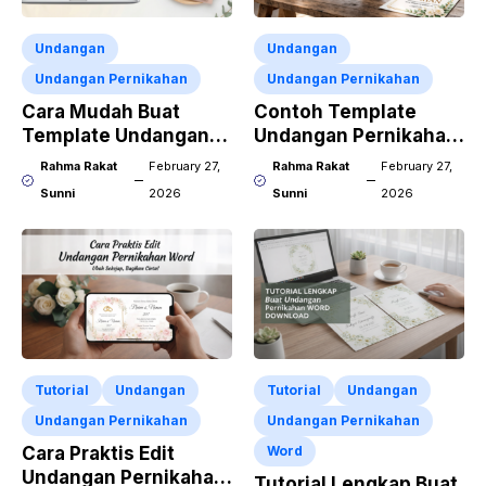
Undangan
Undangan
Undangan Pernikahan
Undangan Pernikahan
Cara Mudah Buat
Contoh Template
Template Undangan
Undangan Pernikahan
Pernikahan CDR X7
CorelDraw X7
Rahma Rakat
February 27,
Rahma Rakat
February 27,
Sunni
2026
Sunni
2026
Tutorial
Undangan
Tutorial
Undangan
Undangan Pernikahan
Undangan Pernikahan
Cara Praktis Edit
Word
Undangan Pernikahan
Tutorial Lengkap Buat