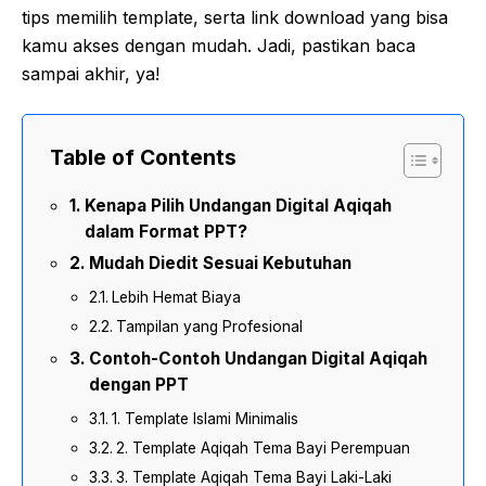
tips memilih template, serta link download yang bisa
kamu akses dengan mudah. Jadi, pastikan baca
sampai akhir, ya!
Table of Contents
Kenapa Pilih Undangan Digital Aqiqah
dalam Format PPT?
Mudah Diedit Sesuai Kebutuhan
Lebih Hemat Biaya
Tampilan yang Profesional
Contoh-Contoh Undangan Digital Aqiqah
dengan PPT
1. Template Islami Minimalis
2. Template Aqiqah Tema Bayi Perempuan
3. Template Aqiqah Tema Bayi Laki-Laki