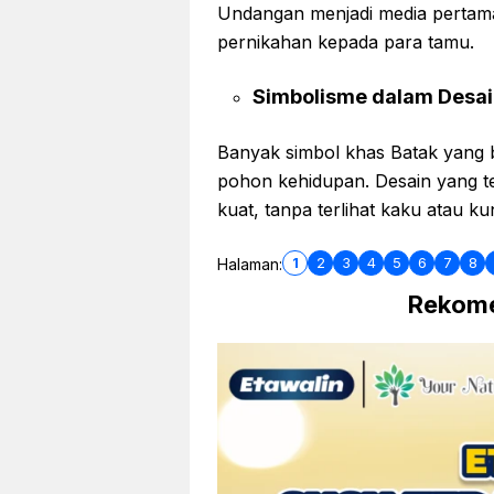
Undangan menjadi media pertam
pernikahan kepada para tamu.
Simbolisme dalam Desa
Banyak simbol khas Batak yang bi
pohon kehidupan. Desain yang tep
kuat, tanpa terlihat kaku atau ku
1
2
3
4
5
6
7
8
Halaman:
Rekome