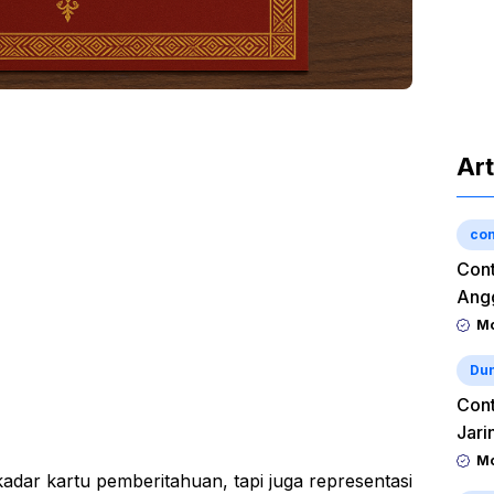
Art
con
Cont
Angg
Mo
Dun
Cont
Jari
Mo
dar kartu pemberitahuan, tapi juga representasi