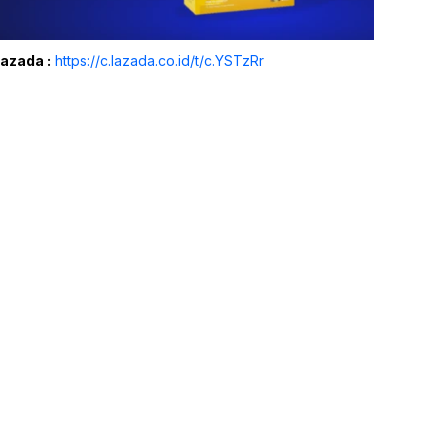
Lazada :
https://c.lazada.co.id/t/c.YSTzRr