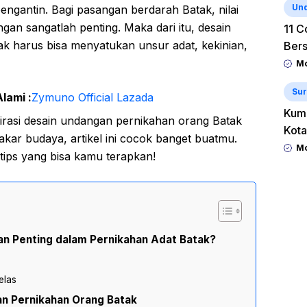
Un
ngantin. Bagi pasangan berdarah Batak, nilai
ngan sangatlah penting. Maka dari itu, desain
11 C
k harus bisa menyatukan unsur adat, kekinian,
Ber
Mo
Sur
lami :
Zymuno Official Lazada
Kum
irasi desain undangan pernikahan orang Batak
Kota
akar budaya, artikel ini cocok banget buatmu.
Mo
 tips yang bisa kamu terapkan!
n Penting dalam Pernikahan Adat Batak?
elas
an Pernikahan Orang Batak