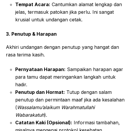
Tempat Acara:
Cantumkan alamat lengkap dan
jelas, termasuk patokan jika perlu. Ini sangat
krusial untuk undangan cetak.
3. Penutup & Harapan
Akhiri undangan dengan penutup yang hangat dan
rasa terima kasih.
Pernyataan Harapan:
Sampaikan harapan agar
para tamu dapat meringankan langkah untuk
hadir.
Penutup dan Hormat:
Tutup dengan salam
penutup dan permintaan maaf jika ada kesalahan
(
Wassalamu’alaikum Warahmatullahi
Wabarakatuh
).
Catatan Kaki (Opsional):
Informasi tambahan,
misalnya mengenai protokol kesehatan.