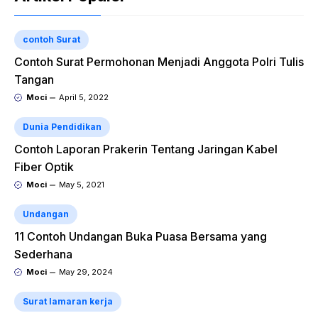
contoh Surat
Contoh Surat Permohonan Menjadi Anggota Polri Tulis
Tangan
Moci
April 5, 2022
Dunia Pendidikan
Contoh Laporan Prakerin Tentang Jaringan Kabel
Fiber Optik
Moci
May 5, 2021
Undangan
11 Contoh Undangan Buka Puasa Bersama yang
Sederhana
Moci
May 29, 2024
Surat lamaran kerja