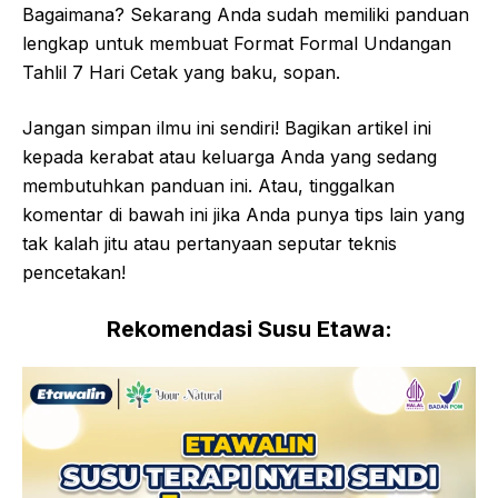
Bagaimana? Sekarang Anda sudah memiliki panduan
lengkap untuk membuat Format Formal Undangan
Tahlil 7 Hari Cetak yang baku, sopan.
Jangan simpan ilmu ini sendiri! Bagikan artikel ini
kepada kerabat atau keluarga Anda yang sedang
membutuhkan panduan ini. Atau, tinggalkan
komentar di bawah ini jika Anda punya tips lain yang
tak kalah jitu atau pertanyaan seputar teknis
pencetakan!
Rekomendasi Susu Etawa: