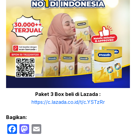
Paket 3 Box beli di Lazada :
https://c.lazada.co.id/t/c.YSTzRr
Bagikan:
F
M
E