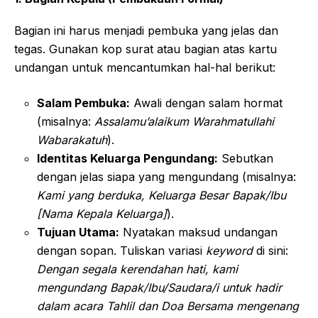
Bagian ini harus menjadi pembuka yang jelas dan
tegas. Gunakan kop surat atau bagian atas kartu
undangan untuk mencantumkan hal-hal berikut:
Salam Pembuka:
Awali dengan salam hormat
(misalnya:
Assalamu’alaikum Warahmatullahi
Wabarakatuh
).
Identitas Keluarga Pengundang:
Sebutkan
dengan jelas siapa yang mengundang (misalnya:
Kami yang berduka, Keluarga Besar Bapak/Ibu
[Nama Kepala Keluarga]
).
Tujuan Utama:
Nyatakan maksud undangan
dengan sopan. Tuliskan variasi
keyword
di sini:
Dengan segala kerendahan hati, kami
mengundang Bapak/Ibu/Saudara/i untuk hadir
dalam acara Tahlil dan Doa Bersama mengenang