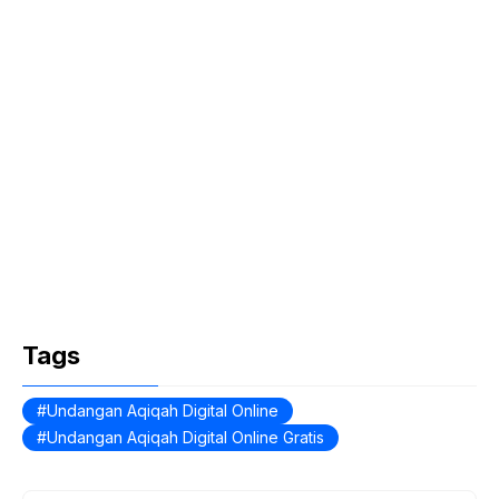
Tags
Undangan Aqiqah Digital Online
Undangan Aqiqah Digital Online Gratis