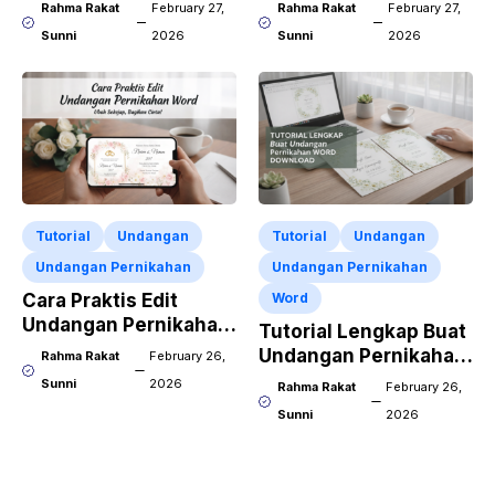
Pernikahan CDR X7
CorelDraw X7
Rahma Rakat
February 27,
Rahma Rakat
February 27,
Sunni
2026
Sunni
2026
Tutorial
Undangan
Tutorial
Undangan
Undangan Pernikahan
Undangan Pernikahan
Cara Praktis Edit
Word
Undangan Pernikahan
Tutorial Lengkap Buat
Word Pakai HP
Undangan Pernikahan
Rahma Rakat
February 26,
Word Download
Sunni
2026
Rahma Rakat
February 26,
Sunni
2026