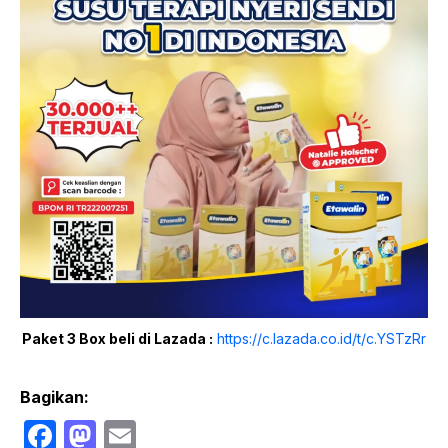
Paket 3 Box beli di Lazada :
https://c.lazada.co.id/t/c.YSTzRr
Bagikan:
F
M
E