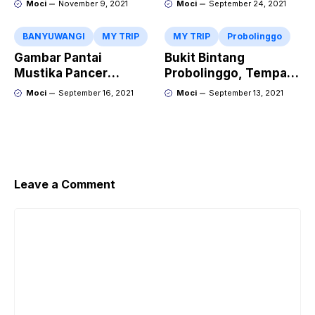
Moci
November 9, 2021
Moci
September 24, 2021
Artinya
BANYUWANGI
MY TRIP
MY TRIP
Probolinggo
Gambar Pantai
Bukit Bintang
Mustika Pancer
Probolinggo, Tempat
Banyuwangi Yang
Foto Keren Di Atas
Moci
September 16, 2021
Moci
September 13, 2021
Sangat Mempesona
Pantai Bentar
Leave a Comment
Comment