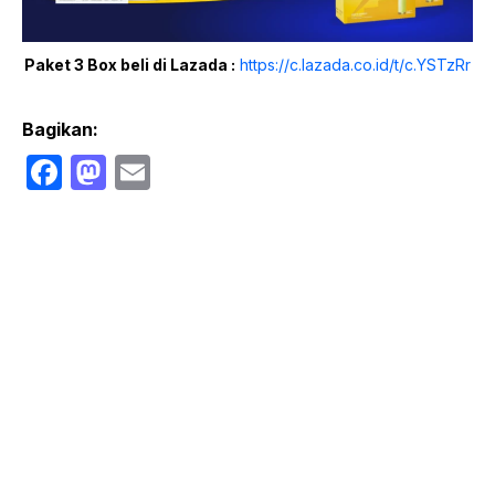
Paket 3 Box beli di Lazada :
https://c.lazada.co.id/t/c.YSTzRr
Bagikan:
F
M
E
a
a
m
c
st
ail
e
o
b
d
o
o
o
n
k