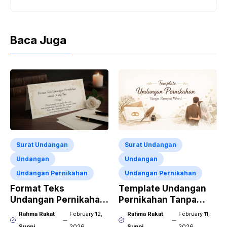
Baca Juga
Surat Undangan
Surat Undangan
Undangan
Undangan
Undangan Pernikahan
Undangan Pernikahan
Format Teks
Template Undangan
Undangan Pernikahan
Pernikahan Tanpa
untuk Orang Tua Word
Resepsi Word
Rahma Rakat
February 12,
Rahma Rakat
February 11,
Sunni
2026
Sunni
2026