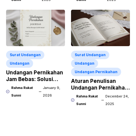
Surat Undangan
Surat Undangan
Undangan
Undangan
Undangan Pernikahan
Undangan Pernikahan
Jam Bebas: Solusi
Aturan Penulisan
Resepsi Lebih Intim!
Undangan Pernikahan
Rahma Rakat
January 9,
Dengan Gelar
Sunni
2026
Rahma Rakat
December 24,
Sunni
2025