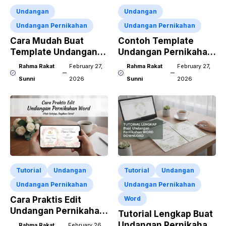
Undangan
Undangan
Undangan Pernikahan
Undangan Pernikahan
Cara Mudah Buat
Contoh Template
Template Undangan
Undangan Pernikahan
Pernikahan CDR X7
CorelDraw X7
Rahma Rakat
February 27,
Rahma Rakat
February 27,
Sunni
2026
Sunni
2026
Tutorial
Undangan
Tutorial
Undangan
Undangan Pernikahan
Undangan Pernikahan
Cara Praktis Edit
Word
Undangan Pernikahan
Tutorial Lengkap Buat
Word Pakai HP
Undangan Pernikahan
Rahma Rakat
February 26,