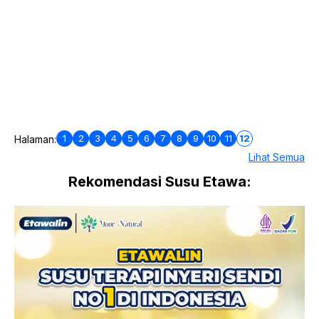
1
2
3
4
5
6
7
8
9
10
11
12
Halaman:
Lihat Semua
Rekomendasi Susu Etawa: