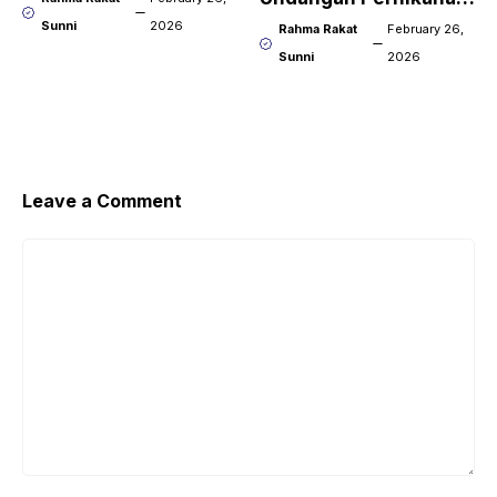
Word Download
Sunni
2026
Rahma Rakat
February 26,
Sunni
2026
Leave a Comment
Comment