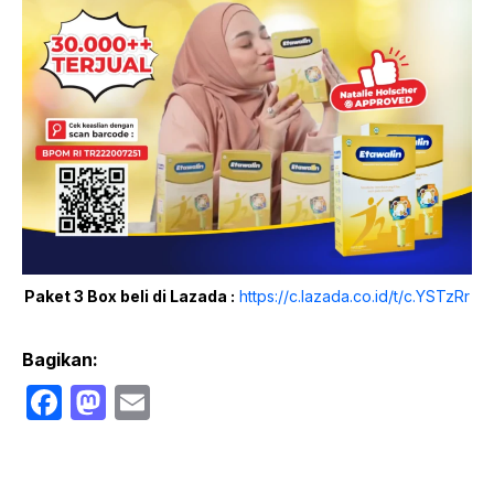
Paket 3 Box beli di Lazada :
https://c.lazada.co.id/t/c.YSTzRr
Bagikan:
F
M
E
a
a
m
c
st
ail