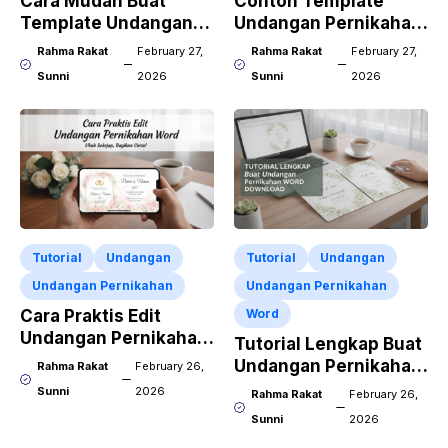
Cara Mudah Buat
Contoh Template
Template Undangan
Undangan Pernikahan
Pernikahan CDR X7
CorelDraw X7
Rahma Rakat
February 27,
Rahma Rakat
February 27,
Sunni
2026
Sunni
2026
Tutorial
Undangan
Tutorial
Undangan
Undangan Pernikahan
Undangan Pernikahan
Cara Praktis Edit
Word
Undangan Pernikahan
Tutorial Lengkap Buat
Word Pakai HP
Undangan Pernikahan
Rahma Rakat
February 26,
Word Download
Sunni
2026
Rahma Rakat
February 26,
Sunni
2026