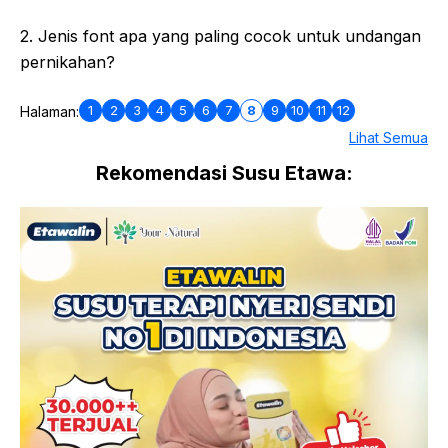
2. Jenis font apa yang paling cocok untuk undangan
pernikahan?
1
2
3
4
5
6
7
8
9
10
11
12
Halaman:
Lihat Semua
Rekomendasi Susu Etawa: