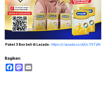
Paket 3 Box beli di Lazada :
https://c.lazada.co.id/t/c.YSTzRr
Bagikan:
F
M
E
a
a
m
c
st
ail
e
o
b
d
o
o