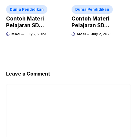
Dunia Pendidikan
Dunia Pendidikan
Contoh Materi
Contoh Materi
Pelajaran SD
Pelajaran SD
Penjumlahan dan
Mengenal Angka dan
Moci
July 2, 2023
Moci
July 2, 2023
Pengurangan
Simbol Matematika
Leave a Comment
Comment