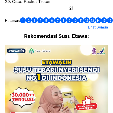
2.8 Cisco Packet Trecer
21
1
2
3
4
5
6
7
8
9
10
11
12
13
14
15
16
Halaman:
Lihat Semua
Rekomendasi Susu Etawa: