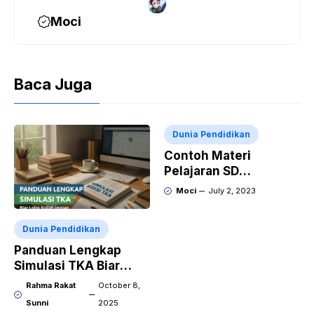
Moci
Baca Juga
Dunia Pendidikan
Contoh Materi
Pelajaran SD
Membaca dan Menulis
Moci
July 2, 2023
Dunia Pendidikan
Panduan Lengkap
Simulasi TKA Biar
Lolos Kuliah Impian
Rahma Rakat
October 8,
Sunni
2025