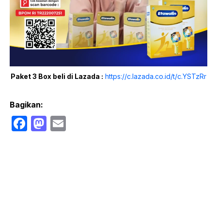
Paket 3 Box beli di Lazada :
https://c.lazada.co.id/t/c.YSTzRr
Bagikan:
F
M
E
a
a
m
c
st
ail
e
o
b
d
o
o
o
n