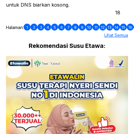
untuk DNS biarkan kosong.
18
1
2
3
4
5
6
7
8
9
10
11
12
13
14
15
16
Halaman:
Lihat Semua
Rekomendasi Susu Etawa: