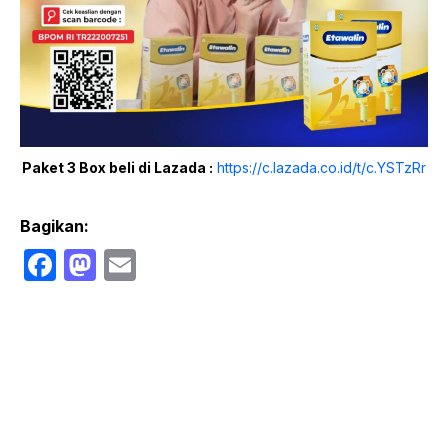
Paket 3 Box beli di Lazada :
https://c.lazada.co.id/t/c.YSTzRr
Bagikan:
F
M
E
a
a
m
c
st
ail
e
o
b
d
o
o