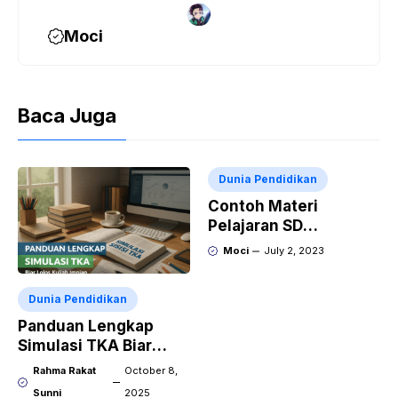
Moci
Baca Juga
Dunia Pendidikan
Contoh Materi
Pelajaran SD
Membaca dan Menulis
Moci
July 2, 2023
Dunia Pendidikan
Panduan Lengkap
Simulasi TKA Biar
Lolos Kuliah Impian
Rahma Rakat
October 8,
Sunni
2025