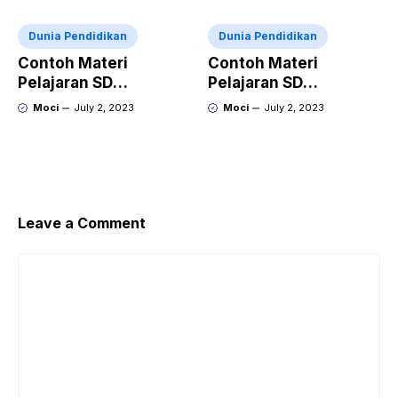
Dunia Pendidikan
Dunia Pendidikan
Contoh Materi
Contoh Materi
Pelajaran SD
Pelajaran SD
Penjumlahan dan
Mengenal Angka dan
Moci
July 2, 2023
Moci
July 2, 2023
Pengurangan
Simbol Matematika
Leave a Comment
Comment