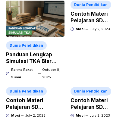
Dunia Pendidikan
Contoh Materi
Pelajaran SD
Membaca dan Menulis
Moci
July 2, 2023
Dunia Pendidikan
Panduan Lengkap
Simulasi TKA Biar
Lolos Kuliah Impian
Rahma Rakat
October 8,
Sunni
2025
Dunia Pendidikan
Dunia Pendidikan
Contoh Materi
Contoh Materi
Pelajaran SD
Pelajaran SD
Penjumlahan dan
Mengenal Angka dan
Moci
July 2, 2023
Moci
July 2, 2023
Pengurangan
Simbol Matematika