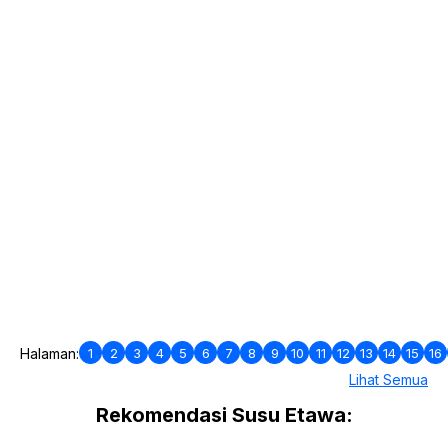
1
2
3
4
5
6
7
8
9
10
11
12
13
14
15
16
Halaman:
Lihat Semua
Rekomendasi Susu Etawa: