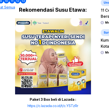
9
10
11
12
13
Un
hat Semua
Rekomendasi Susu Etawa:
11 C
Ber
Mo
Sur
Kum
Kota
Mo
Paket 3 Box beli di Lazada :
https://c.lazada.co.id/t/c.YSTzRr