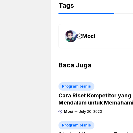
Tags
Moci
Baca Juga
Program bisnis
Cara Riset Kompetitor yang
Mendalam untuk Memaham
Keunggulan dan Kelemahan
Moci
July 20, 2023
Mereka
Program bisnis