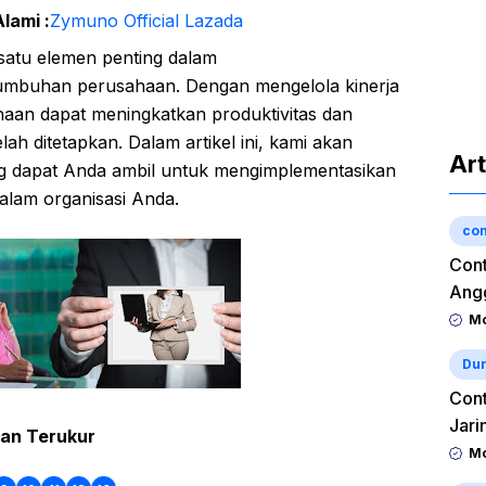
lami :
Zymuno Official Lazada
satu elemen penting dalam
umbuhan perusahaan. Dengan mengelola kinerja
haan dapat meningkatkan produktivitas dan
lah ditetapkan. Dalam artikel ini, kami akan
Art
 dapat Anda ambil untuk mengimplementasikan
dalam organisasi Anda.
con
Cont
Angg
Mo
Dun
Cont
Jari
dan Terukur
Mo