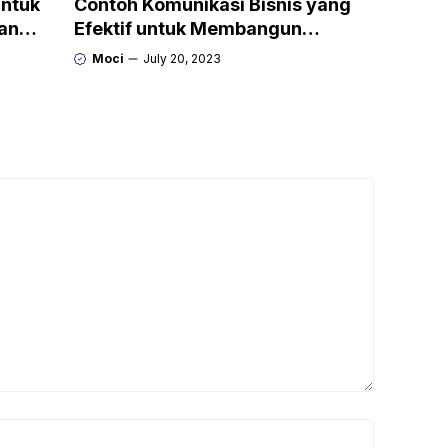
untuk
Contoh Komunikasi Bisnis yang
an
Efektif untuk Membangun
Hubungan yang Baik
Moci
July 20, 2023